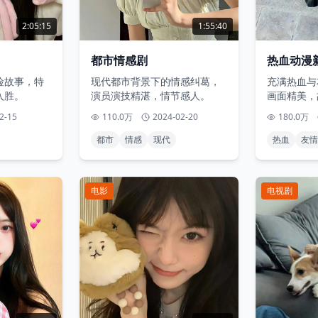
2:05:15
1:55:40
都市情感剧
热血动漫
险故事，特
现代都市背景下的情感纠葛，
充满热血与
入胜。
演员演技精湛，情节感人。
画面精美，
2-15
110.0万
2024-02-20
180.0万
都市
情感
现代
热血
友情
电影
电视剧