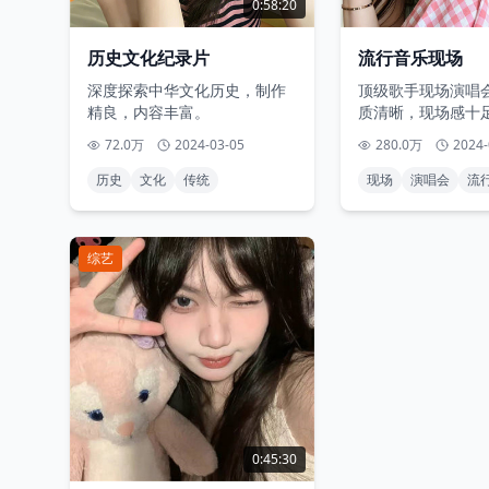
0:58:20
历史文化纪录片
流行音乐现场
深度探索中华文化历史，制作
顶级歌手现场演唱
精良，内容丰富。
质清晰，现场感十
72.0万
2024-03-05
280.0万
2024-
历史
文化
传统
现场
演唱会
流
综艺
0:45:30