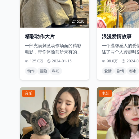
2:15:30
精彩动作大片
浪漫爱情故事
一部充满刺激动作场面的精彩
一个温馨感人的爱
电影，带你体验前所未有的视
述了两个人跨越时
觉盛宴。
逅。
125.0万
2024-01-15
98.0万
2024-0
动作
冒险
科幻
爱情
剧情
都市
音乐
电影