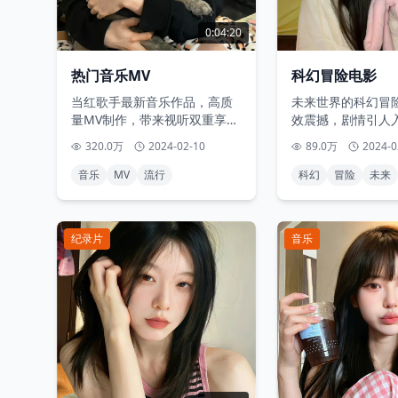
0:04:20
热门音乐MV
科幻冒险电影
当红歌手最新音乐作品，高质
未来世界的科幻冒
量MV制作，带来视听双重享
效震撼，剧情引人
受。
320.0万
2024-02-10
89.0万
2024-0
音乐
MV
流行
科幻
冒险
未来
纪录片
音乐