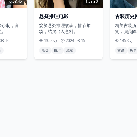
0:03:45
1:58:30
悬疑推理电影
古装历史
会录制，音
烧脑悬疑推理故事，情节紧
精美古装历
足。
凑，结局出人意料。
究，演员阵
03-10
135.0万
2024-03-15
145.0万
行
悬疑
推理
烧脑
古装
历史