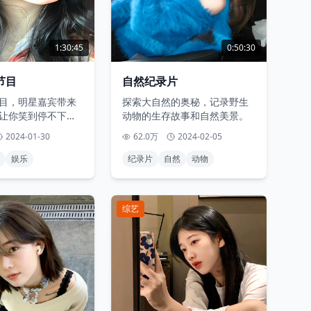
1:30:45
0:50:30
节目
自然纪录片
目，明星嘉宾带来
探索大自然的奥秘，记录野生
让你笑到停不下
动物的生存故事和自然美景。
2024-01-30
62.0万
2024-02-05
娱乐
纪录片
自然
动物
综艺