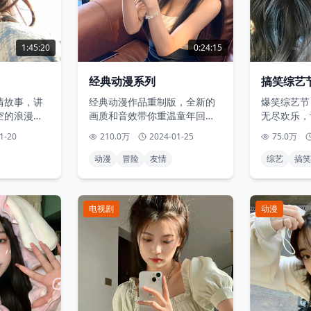
1:45:20
0:24:15
经典动漫系列
搞笑综艺
情故事，讲
经典动漫作品重制版，全新的
爆笑综艺节
空的浪漫邂
画质和音效带你重温童年回
无尽欢乐，
忆。
来。
1-20
210.0万
2024-01-25
75.0万
动漫
冒险
友情
综艺
搞笑
电视剧
动漫