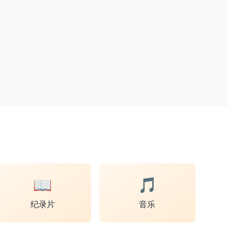
📖
🎵
纪录片
音乐